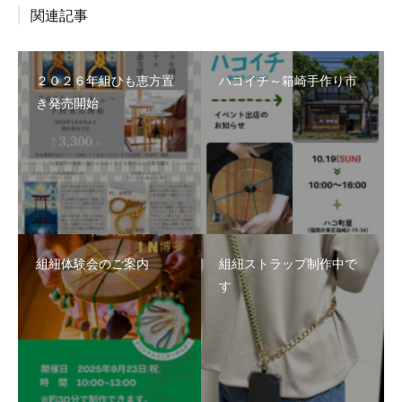
関連記事
２０２６年組ひも恵方置
ハコイチ～箱崎手作り市
き発売開始
組紐体験会のご案内
組紐ストラップ制作中で
す