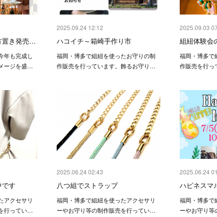
2025.09.24 12:12
2025.09.03 0
方置き発売…
ハコイチ～箱崎手作り市
組紐体験会
今年も完成し
福岡・博多で組紐を使ったお守りの制
福岡・博多で
メージを盛…
作販売を行っています。飾るお守り…
作販売を行っ
2025.06.24 02:43
2025.06.24 0
中です
八つ組でストラップ
ハピネスマ
たアクセサリ
福岡・博多で組紐を使ったアクセサリ
福岡・博多で
を行ってい…
ーやお守り等の制作販売を行ってい…
ーやお守り等