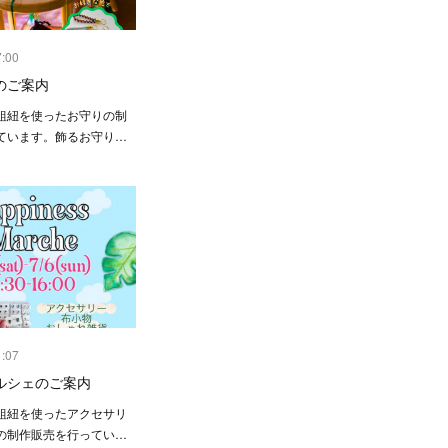
7:00
のご案内
組紐を使ったお守りの制
ています。飾るお守り…
1:07
ルシェのご案内
組紐を使ったアクセサリ
の制作販売を行ってい…