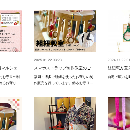
2025.01.22 03:23
2024.11.22 0
姫マルシェ
スマホストラップ制作教室のご…
組紐恵方置
たお守りの制
福岡・博多で組紐を使ったお守りの制
自宅で願いを
飾るお守り…
作販売を行っています。飾るお守り…