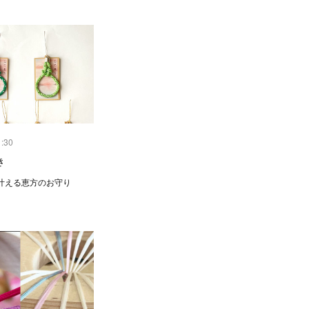
1:30
き
叶える恵方のお守り