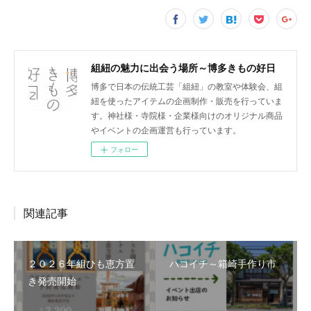
組紐の魅力に出会う場所～博多きもの好日
博多で日本の伝統工芸「組紐」の教室や体験会、組
紐を使ったアイテムの企画制作・販売を行っていま
す。神社様・寺院様・企業様向けのオリジナル商品
やイベントの企画運営も行っています。
フォロー
関連記事
２０２６年組ひも恵方置
ハコイチ～箱崎手作り市
き発売開始