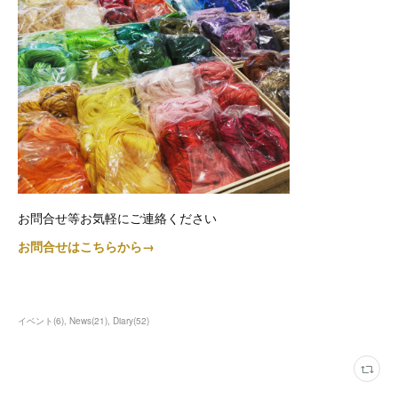
お問合せ等お気軽にご連絡ください
お問合せはこちらから→
イベント
(
6
)
News
(
21
)
Diary
(
52
)