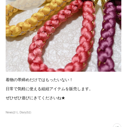
着物の帯締めだけではもったいない！
日常で気軽に使える組紐アイテムを販売します。
ぜひぜひ遊びにきてくださいね★
News
(
21
)
Diary
(
52
)