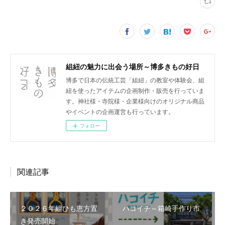
組紐の魅力に出会う場所～博多きもの好日
博多で日本の伝統工芸「組紐」の教室や体験会、組
紐を使ったアイテムの企画制作・販売を行っていま
す。神社様・寺院様・企業様向けのオリジナル商品
やイベントの企画運営も行っています。
フォロー
関連記事
２０２６年組ひも恵方置
ハコイチ～箱崎手作り市
き発売開始