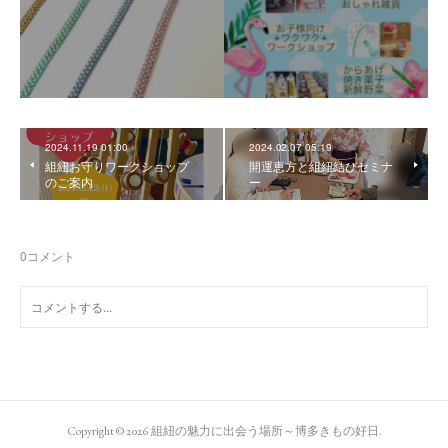
2024.11.19 01:00
2024.02.07 05:19
組紐お守りワークショップ
開運恵方と組紐結びセミナ
のご案内
ー
0
コメント
Copyright ©
2026
組紐の魅力に出会う場所～博多きもの好日
.