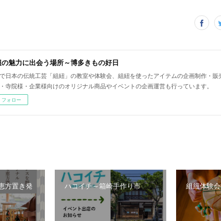
紐の魅力に出会う場所～博多きもの好日
で日本の伝統工芸「組紐」の教室や体験会、組紐を使ったアイテムの企画制作・販
・寺院様・企業様向けのオリジナル商品やイベントの企画運営も行っています。
フォロー
恵方置き発
ハコイチ～箱崎手作り市
組紐体験会