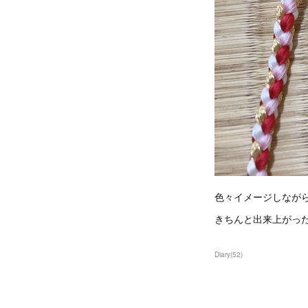
色々イメージしなが
きちんと出来上がっ
Diary
(
52
)