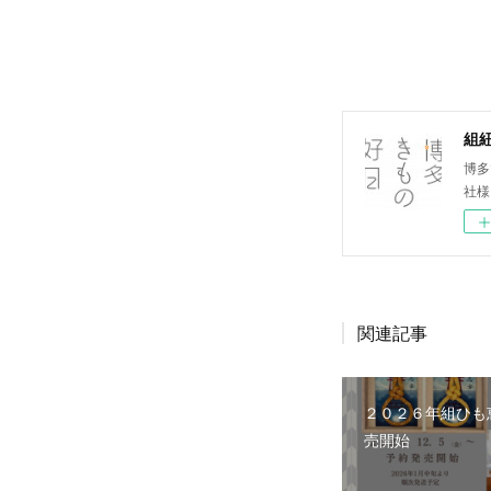
組
博多
社様
関連記事
２０２６年組ひも
売開始