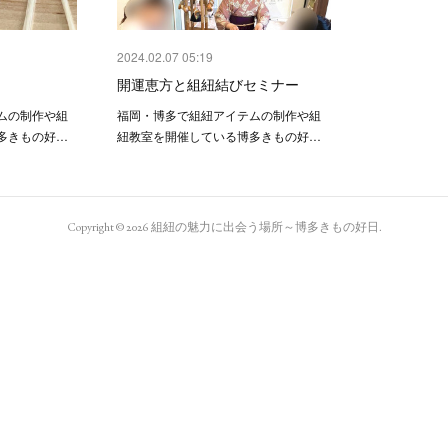
2024.02.07 05:19
開運恵方と組紐結びセミナー
ムの制作や組
福岡・博多で組紐アイテムの制作や組
多きもの好…
紐教室を開催している博多きもの好…
Copyright ©
2026
組紐の魅力に出会う場所～博多きもの好日
.